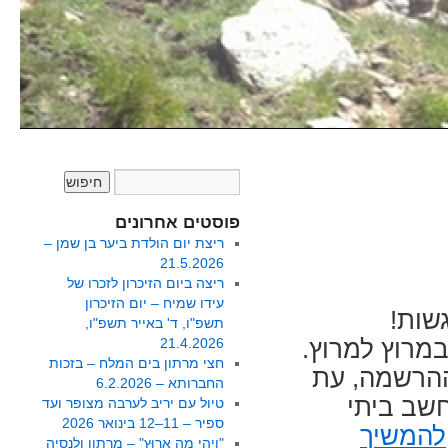
פוסטים אחרונים
ריצת יום הולדת ביער בן שמן –
21.5.2026
ריצה ביום הזיכרון לזכרו של
עידו שמיח – יום הזיכרון
שות!
תשפ"ו, ד' באייר תשפ"ו,
מרוץ למרוץ.
21.4.2026
חצי מרתון בים המלח – בזכות
ההרשמה, עת
החברותא – 6.2.2026
חשב ביתי
טיול עם יריב לערבה מצופר ועד
ספיר – 11–12 בינואר 2026
להמשיך
"וִיהִי מָה אָרוּץ" – מרתון ולנסיה