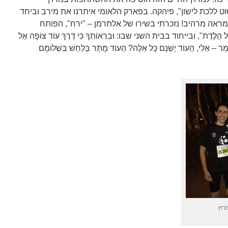
וט ללכת לישון", פיהקה. בפארק הלאומי איתרנו את מירב וביחד
 מראה מרהיב! נזכרתי בשירו של אלתרמן – "ירח", הפותח
ֶׁל הֻלֶּדֶת", ובייחוד בבית השני שבו: וּבִרְאוֹתְךָ כִּי דֶּרֶךְ עוֹד צוֹפָה אֶל
 אוֹמֵר – אֵלִי, הַעוֹד יֶשְׁנָם כָּל אֵלֶּה? הַעוֹד מֻתָּר בְּלַחַשׁ בִּשְׁלוֹמָם
רוץ