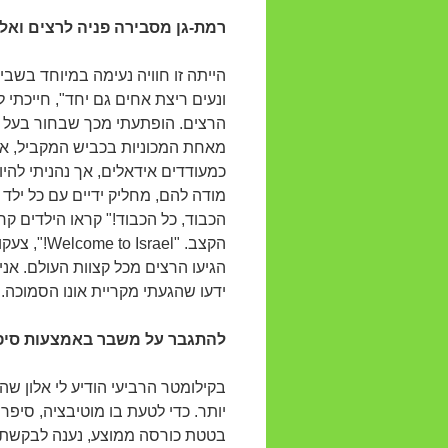
רמת-גן מסבירה פניה לרצים ואלו
הייתה זו חוויה נעימה במיוחד בשבי
ונעים ריצת אחים גם יחד", חייכתי ל
הרצים. הופתעתי מכך שבחור בעל חז
מאחת המכוניות בכביש המקביל, אף
כמעודדים אידאלים, אך נהניתי להיו
מודה להם, מחליק ידיים עם כל ילד
הכבוד, כל הכבוד!" קראו הילדים קר
הקצב. "el
הגיעו הרצים מכל קצוות העולם. אנ
ידעו שהגעתי מקריית אונו הסמוכה.
להתגבר על משבר באמצעות סיפור
בקילומטר הרביעי הודיע לי אלון שה
יותר. כדי לטעת בו מוטיבציה, סיפרת
בטטת כורסה ממוצע, נענה לבקשתו 