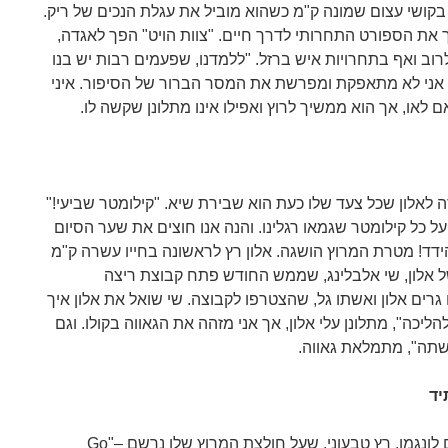
בקושי עצום שמונה ק"מ כשהוא מוביל את עגלת הנכים של ריק.
 את הספורט התחרותי לדרך חיים. "צוות הויט" הפך לאגדה,
רוב ואף בתחרויות איש ברזל. "ללמדנו, שפעמים רבות יש בנו
אני לא מתאפקת ומפרשת את המסר הברור של הסיפור. איני
לאו, אך הוא ממשיך לרוץ ואפילו אינו מתלונן שקשה לו.
רה לאלון שכל צעד שלו כעת הוא שבירת שיא. "קילומטר שביעי!"
ל על כל קילומטר שגמאו רגלינו. והנה אנו חוצים את שער הסיום
 הידד! מטרת המרוץ הושגה. אלון רץ לראשונה בחייו עשרה ק"מ
ל אלון, שי אלבלינג, שממש החודש פתח קבוצת ריצה
רים אלון ואשתו גל, שהצטרפו לקבוצה. שי שואל את אלון איך
ליכה", מתלונן עלי אלון, אך אני מזהה את הגאווה בקולו. וגם
שתה", מתמלאת גאווה.
יד
לאחר המרוץ שמחתי לפגוש את רם לונגמן, רץ טבעוני, שעל חולצת המרוץ שלו נרשם –"Go