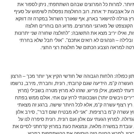
מיותר. למרות כל המרוצים שבהם השתתפתי, ניתן לספור את
 על אצבעות יד אחת. רוב החולצות נפסלות לשימוש על סעיף
רץ גורלה להישאר בארון, אף שאורך השרוול במקרה זה דווקא
 הקונצפט של מארגני המרוצים. מדוע הם בוחרים חולצה
 ואילו יריב מצא את התשובה: "לחולצה שחורה שני יתרונות
ובלילה – הנהגים לא רואים אתכם". "אולי חבל שלא בחרתי
חרטה למראה הצבע הכתום של חולצות רצי החצי.
 כפולה: הלחות הגבוהה של חודשי הקיץ אך יותר מכך – הרצון
העשרה ק"מ. הידיעה שגם קרובתי, רונית, וחברתי, מירב, נרשמו
עתי למאמן, אילן פריש, שזהו לא מרוץ מטרה בשבילי (מרוץ
רים ויבשים יותר) ושבכוונתי לרוץ עם אחי. אולם ממש בפתח
א רץ רצוף עשרה ק"מ, אלא לכל היותר שישה. ברגע זה מצאתי
ץ עשרה ק"מ ברציפות. "אני לא מבטיח שום דבר", סירב אלון
ה. למרוץ הגעתי עם אלון ועם רונית. רונית סיפרה לנו על
, עובדת במשרה מלאה, ונמצאת כעת במרוץ קדחתני לסיים את
יכוז. למרוץ החיים הזה הוסיפה את ההשתתפות במרוץ