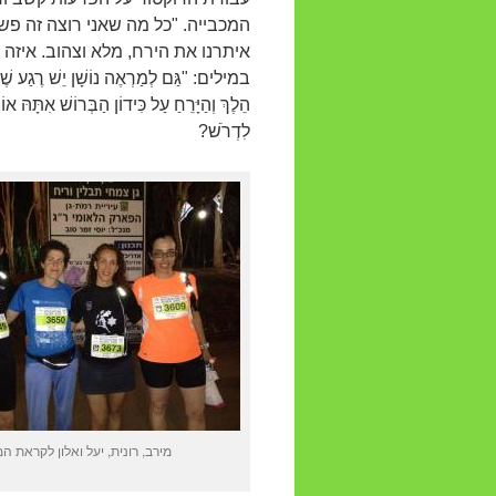
המכבייה. "כל מה שאני רוצה זה פש
איתרנו את הירח, מלא וצהוב. איזה
במילים: "גַּם לְמַרְאֶה נוֹשָׁן יֵשׁ רֶגַע ש
הֵלֶךְ וְהַיָּרֵחַ עַל כִּידוֹן הַבְּרוֹשׁ אִתָּהּ
לִדְרֹשׁ?
מירב, רונית, יעל ואלון לקראת המ