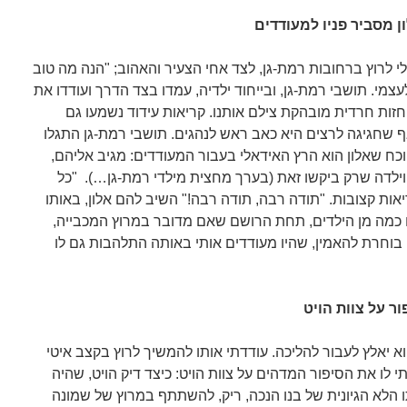
ן מסביר פניו למעודדים
לי לרוץ ברחובות רמת-גן, לצד אחי הצעיר והאהוב; "הנה מה טוב
עצמי. תושבי רמת-גן, ובייחוד ילדיה, עמדו בצד הדרך ועודדו את
ות חרדית מובהקת צילם אותנו. קריאות עידוד נשמעו גם
 שחגיגה לרצים היא כאב ראש לנהגים. תושבי רמת-גן התגלו
וכח שאלון הוא הרץ האידאלי בעבור המעודדים: מגיב אליהם,
 וילדה שרק ביקשו זאת (בערך מחצית מילדי רמת-גן…). "כל
יאות קצובות. "תודה רבה, תודה רבה!" השיב להם אלון, באותו
Welcome to Isra!", צעקו כמה מן הילדים, תחת הרושם שאם מדובר במרוץ המכבייה,
י בוחרת להאמין, שהיו מעודדים אותי באותה התלהבות גם לו
 על צוות הויט
וא יאלץ לעבור להליכה. עודדתי אותו להמשיך לרוץ בקצב איטי
י לו את הסיפור המדהים על צוות הויט: כיצד דיק הויט, שהיה
הלא הגיונית של בנו הנכה, ריק, להשתתף במרוץ של שמונה