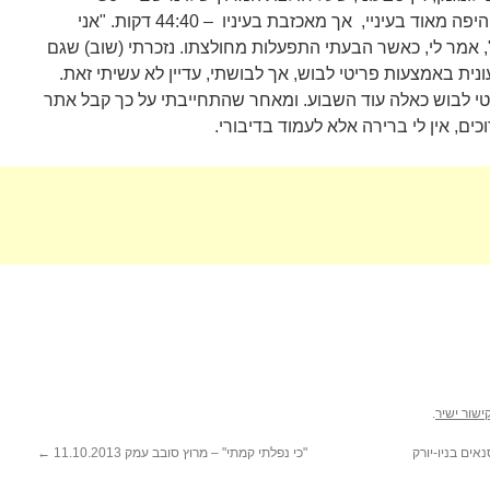
"Vegan!. את המרוץ סיים בתוצאה היפה מאוד בעיניי, אך מאכזבת בעיניו ­– 44:40 דקות. "אני
אמר לי, כאשר הבעתי התפעלות מחולצתו. נזכרתי (שוב) שגם
נית באמצעות פריטי לבוש, אך לבושתי, עדיין לא עשיתי זאת.
טי לבוש כאלה עוד השבוע. ומאחר שהתחייבתי על כך קבל אתר
ים, אין לי ברירה אלא לעמוד בדיבורי.
ישור ישיר
.
אים בניו-יורק
"כי נפלתי קמתי" – מרוץ סובב עמק 11.10.2013
←