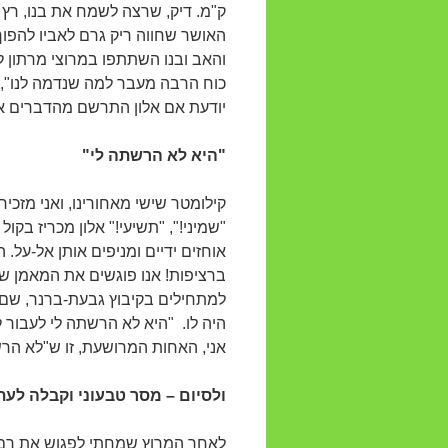
ק"מ. דיק, שרצה לשמח את בנו, רץ 
האושר שחווה ריק גרם לאביו להפוך
והאב ובנו השתתפו במרוצי מרתון ל
כוח הרבה מעבר למה שנדמה לנו", 
יודעת אם אלון התרשם מהדברים אם 
"היא לא הרשתה לי"
קילומטר שישי מאחורינו, ואני מזכי
"שמיני!", "תשיעי!" אלון מכריז בקו
אוחזים ידיים ומניפים אותן אל-על.
ברציפות! אנו פוגשים את המאמן ש
למתחילים בקיבוץ גבעת-ברנר, שם ג
היה לו. "היא לא הרשתה לי לעבור לה
אני, האחות המרושעת, זו ש"לא הר
ולסיום – מסר טבעוני וקבלה לעת