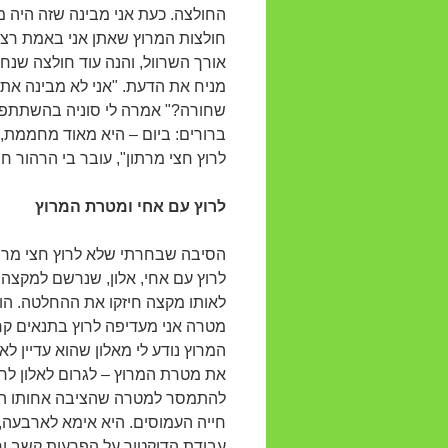
החולצה. כעת אני מבינה שזה היה 
חולצות המרוץ שאתן אני באמת רצה
אורך השרוול, והנה עוד חולצה שנח
מניח את הדעת. "אני לא מבינה את
שחורה?" אמרה לי סוניה בהשתתפות,
ברורים: ביום – היא מאוד מחממת, 
לרוץ חצי מרתון", עובר בי הרהור 
לרוץ עם אחי ומטרת המרוץ
הסיבה שבחרתי שלא לרוץ חצי מרתון
לרוץ עם אחי, אלון, שנרשם למקצה 
לאותו מקצה חיזקו את ההחלטה. הוד
מטרה אני מעדיפה לרוץ בתנאים קרי
המרוץ נודע לי מאלון שהוא עדיין ל
את מטרת המרוץ – לגרום לאלון לרו
להתמסר למטרה שהציבה אחותו הגדול
חייה העמוסים. היא אימא לארבעה
עבודת הדוקטור על הפרעות קשב ור