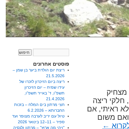
פוסטים אחרונים
ריצת יום הולדת ביער בן שמן –
21.5.2026
ריצה ביום הזיכרון לזכרו של
עידו שמיח – יום הזיכרון
 מצחיק
תשפ"ו, ד' באייר תשפ"ו,
 חלקי ריצה
21.4.2026
חצי מרתון בים המלח – בזכות
א ראיתי, אם
החברותא – 6.2.2026
ואם משום
טיול עם יריב לערבה מצופר ועד
ספיר – 11–12 בינואר 2026
קרוא
←
"וִיהִי מָה אָרוּץ" – מרתון ולנסיה