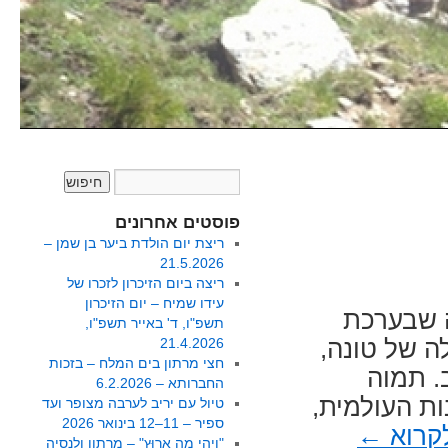
פוסטים אחרונים
ריצת יום הולדת ביער בן שמן –
21.5.2026
ריצה ביום הזיכרון לזכרו של
עידו שמיח – יום הזיכרון
 שבערכת
תשפ"ו, ד' באייר תשפ"ו,
ה של טונה,
21.4.2026
חצי מרתון בים המלח – בזכות
. תמוה
החברותא – 6.2.2026
ות העולמית,
טיול עם יריב לערבה מצופר ועד
ספיר – 11–12 בינואר 2026
קרוא
←
"וִיהִי מָה אָרוּץ" – מרתון ולנסיה