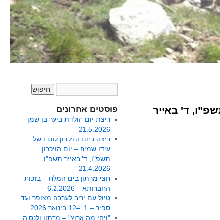
שפ"ו, ד' באייר
פוסטים אחרונים
ריצת יום הולדת ביער בן שמן –
21.5.2026
ריצה ביום הזיכרון לזכרו של
עידו שמיח – יום הזיכרון
תשפ"ו, ד' באייר תשפ"ו,
21.4.2026
חצי מרתון בים המלח – בזכות
החברותא – 6.2.2026
טיול עם יריב לערבה מצופר ועד
ספיר – 11–12 בינואר 2026
"וִיהִי מָה אָרוּץ" – מרתון ולנסיה