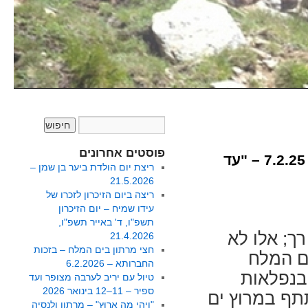
פוסטים אחרונים
חצי מרתון בים המלח בשילוב פסטיבל בריאות וטבע – 7.2.25 – "עד
ריצת יום הולדת ביער בן שמן –
21.5.2026
ריצה ביום הזיכרון לזכרו של
עידו שמיח – יום הזיכרון
תשפ"ו, ד' באייר תשפ"ו,
רך; אלו לא
21.4.2026
חצי מרתון בים המלח – בזכות
ים המלח
החברותא – 6.2.2026
 בנפלאות
טיול עם יריב לערבה מצופר ועד
ספיר – 11–12 בינואר 2026
תף במרוץ ים
"וִיהִי מָה אָרוּץ" – מרתון ולנסיה