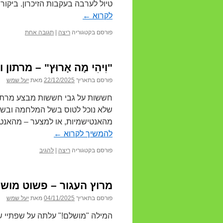
טיול לערבה בעקבות הזיכרון. ביקו
לקרוא
←
פורסם בקטגוריה
ריצה
|
תגובה אחת
"וִיהִי מָה אָרוּץ" – מרתון ולנסיה
פורסם בתאריך
22/12/2025
מאת
יעל שמש
חששות על גבי חששות מבצע מרתון 
שלא נוכל לטוס בשל המלחמה ובשל
מהאנטישמיות, או למצער – מהאנטי
להמשיך לקרוא
←
פורסם בקטגוריה
ריצה
|
להגיב
מרוץ העגור – פשוט מושלם! .2025
פורסם בתאריך
04/11/2025
מאת
יעל שמש
המילה "מושלם!" עלתה על שפתיי ש