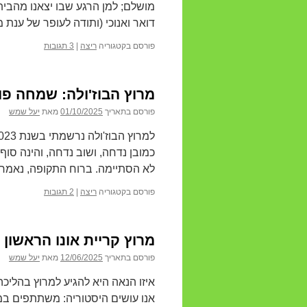
מושלם; למן הרגע שבו יצאנו מהבית 
דואר ואנוכי (ותודה לעופר של ענת 
פורסם בקטגוריה
ריצה
|
3 תגובות
מרוץ הבוז'ולה: שמחה פורצת חו
פורסם בתאריך
01/10/2025
מאת
יעל שמש
כמובן נדחה, ושוב נדחה, והינה סו
לא הסתיימה. ברוח התקופה, נאמר 
פורסם בקטגוריה
ריצה
|
2 תגובות
מרוץ קריית אונו הראשון – .5.2025
פורסם בתאריך
12/06/2025
מאת
יעל שמש
איזו הנאה היא להגיע למרוץ בהליכה 
אנו עושים היסטוריה: משתתפים במר