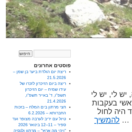
פוסטים אחרונים
ריצת יום הולדת ביער בן שמן –
21.5.2026
ריצה ביום הזיכרון לזכרו של
עידו שמיח – יום הזיכרון
יש לי, יש לי
תשפ"ו, ד' באייר תשפ"ו,
ראשי בעקבות
21.4.2026
חצי מרתון בים המלח – בזכות
 היה לחול
החברותא – 6.2.2026
י …
להמשיך
טיול עם יריב לערבה מצופר ועד
ספיר – 11–12 בינואר 2026
"וִיהִי מָה אָרוּץ" – מרתון ולנסיה