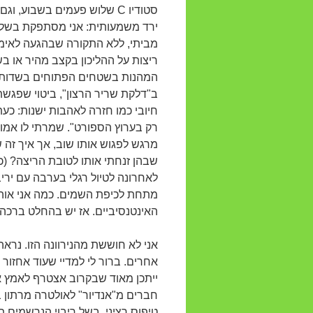
סטודיו C שלוש פעמים בשבוע
ירד משמעותית: אני מסתפקת בשלוש 
מביתי, ללא התקורה שבהגעה לאימונ
ריצות על ההליכון בקצב מהיר או ב
המהנות בשטחים הפתוחים בשדות כפ
ב"דלקת שריר הרצון", ביטוי שפגש
חיובי כמו חזרה לאהבות ישנות: כעת
רק בערוץ הספורט". שמרתי לו אמוני
מרגש לפגוש אותו שוב, אך איך זה
שבהן זנחתי אותו לטובת הריצה? (כן,
לאחרונה לטיול רגלי בערבה עם יריב
מתחת לכיפת השמים. כמה אני אוהבת
האינטנסיביים. אז יש בהחלט ברכה
אני לא חוששת מהנירוונה הזו. נראה
אחרים. ברור לי למדיי שעוד אחזור
ייתכן מאוד שבקרוב אצטרף לאמץ א