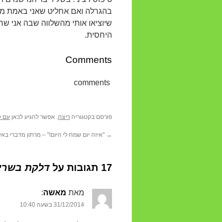
בהגרלה ואם אחליט שאני באמת מתכו
שיוציאו אותי מהשלווה שבה אני שר
היחסית.
Comments
comments
פורסם בקטגוריה
ריצה
. אפשר להגיע לכאן
עם ק
→
"איזה יום שמח לי היום!" – מרתון מדברי באילת – 2014
17 תגובות על
דלקת בשריר
מאת
מאשה
‏:
31/12/2014 בשעה 10:40