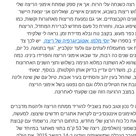
, וגם רצה כשנחה עלי הרוח. אך אין ספק שמתח אימוני הריצה שלי
ריצות בשבוע, אימונים אישיים, שאליהם אני יוצאת היישר
ים הקבוצתיים. אני גם נמנעת מריצות מאתגרות וקשות, כמו
שיפוע גבוה, וחוזרת כל פעם מחדש לברירת המחדל, הריצות
ר מעש, בקצב נוח ובלא מדידת זמן. נראה לי שלקיתי
תי בספרו של
יוסי מלמן, אוטוביוגרפיה של ריצה.
יש לכך צד
 אני מתעמלת לעתים עם גלעד ינקלביץ, "גוף בתנועה. כל יום,
ם שנים כה רבות, עד שבאו אימוני הריצה והפרידו בינינו. כמה
 שהוא לא השתנה כמלוא הנימה בשלוש וחצי השנים האחרונות
 כן, משדרים עדיין בדיוק אותן הקלטות). בנוסף, יצאתי
, שהחל בעין יהב והסתיים בעיר אובות. טיול עם שק שינה ולינה
 את הטיולים הללו וגם הם נפגעו בשל אימוני הריצה
 במצב הרגיעה הזה שבו שקעתי לאחרונה.
 לי נכון וטוב כעת בשבילי להוריד ממתח הריצה וליהנות מדברים
 לאימונים אינטנסיביים לקראת אתגרים חדשים שיצוצו. למעשה,
ת כל כוח הרצון שלי מחדש, בתחום הריצה. נרשמתי עם קבוצת
חברים מ"אנדיור" לאולטרה מרתון בשמוני (האלפים), ריצה של 53 ק"מ בתווי מאתגר במיוחד של
טיפוס רציני. בשל ריבוי הנרשמים תיערך הגרלה שתוצאותיה ייוודעו ב-14 בינואר 2015. אם נעלה