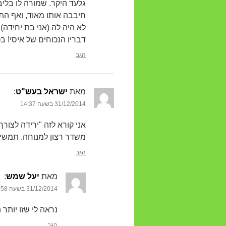
גלעד היקר. שמורה לו בליב
חיבבה אותו מאוד, ואף הת
לא היה לה (אני בת יחידה).
דבריו הנכוחים של איסי! ב
הגב
מאת
ישראל בעש"ט
‏:
31/12/2014 בשעה 14:37
אני קורא לזה "ירידה לצורך
משדר רצון למנוחה. תמשיכי
הגב
מאת
יעל שמש
‏:
31/12/2014 בשעה 18:58
נראה לי שזו יות
הגב