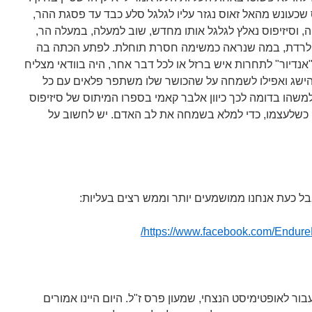
וס שכעונש מהאל זאוס נגזר עליו לגלגל סלע כבד עד פסגת ההר,
 וסיזיפוס נאלץ לגלגל אותו מחדש, שוב למעלה, במעלה הר,
ת, לרדת, במה שנראה כמשימה חסרת תוחלת. לפתע הכתה בה
אנדיור" לתחרות איש ברזל או לכל דבר אחר, היה בוודאי מצליח
ישג ואפילו לשמחה על שהכושר שלו משתפר פלאים עם כל
משהו בדומה לכך כיוון אלבר קאמי בספרו המיתוס של סיזיפוס
כשלעצמו, כדי למלא בשמחה את לב האדם. יש לחשוב על
בל כעת אנחנו ממושמעים יותר וממש רצים בעליות:
https://www.facebook.com/Endur
ר לאופטימיסט הנצחי, שמעון פרס ז"ל. היום היינו אמורים