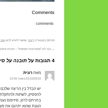
Comments
comments
פורסם בקטגוריה
ריצה
. אפשר להגיע לכאן
עם ק
→
כבר לא "סטודנטית חופשית" – תכנית אימו
4 תגובות על
תובנה על סיז
מאת
רונית
‏:
01/10/2016 בשעה 23:40
יש הבדל בין הריצה שלכם ו
להפסיק, לשתות ולהתקלח. 
בחרתם לרוץ, סיזיפוס נענש
הוגנת שהוא יתרגם את פע