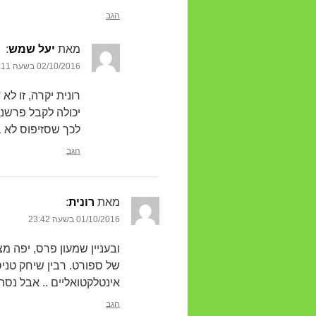
הגב
מאת
יעל שמש
‏:
02/10/2016 בשעה 8:11
רונית יקרה, זו ל
יכולה לקבל פרשנו
לכך שסזיפוס לא בח
הגב
מאת
רונית
‏:
01/10/2016 בשעה 23:42
ובעניין שמעון פרס, יפה מ
של ספורט. רבין שיחק טני
אינטלקטואליים .. אבל נ
הגב