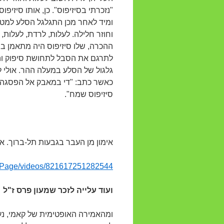
"נזכרתי בסיזיפוס". כן, אותו סיזיפ
ומיד לאחר מכן התגלגל הסלע למטה,
וחוזר חלילה. לעלות, לרדת, לעלו
ההכרה, שלו סיזיפוס היה מתאמן ב"
לתרגם את הסבל לתחושת סיפוק וה
גלגול של הסלע במעלה ההר. אולי ל
כאשר כתב: "די במאבק אל הפסגה 
סיזיפוס שמח".
אימון מן העבר בגבעות תל-ברוך. א
ePage/videos/821617251282544/
ועוד עלייה לזכר שמעון פרס ז"ל
ומהאמירה האופטימית של קאמי, נעבו