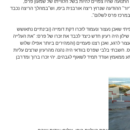
תנועה שהיו צפויים להיות בשל הלווייתו של שמעון פרס,
ר" ההודעה שנרוץ ריצה אורבנית ביפו, וש"במהלך הריצה נכבד
 במרכז פרס לשלום".
י שאכן נעצור ונעמוד לזכרו דקת דומייה (ובינתיים נתאושש
ילון היה רעיון חדש כיצד לכבד את זכרו של פרס: "את העלייה
עצור לרגע, ואכן רצנו פעמיים (והמהירים ביותר אפילו שלוש
. חשבתי בלבי שפרס בוודאי היה נהנה מהרעיון שרצים עליות
רתע ממאמץ ועודד תמיד לשאוף לגבהים. יהי זכרו ברוך ומדרבן